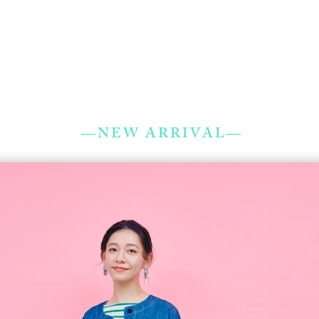
―NEW ARRIVAL―