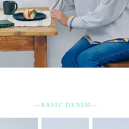
―BASIC DENIM―