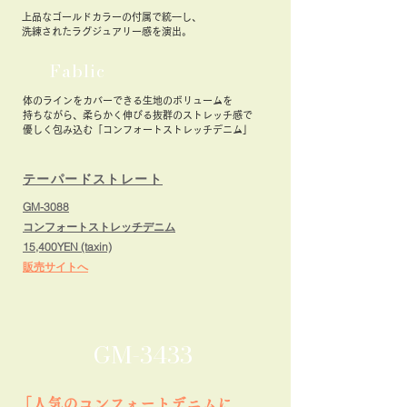
​上品なゴールドカラーの付属で統一し、
​洗練されたラグジュアリー感を演出。
Fablic
体のラインをカバーできる生地のボリュームを
持ちながら、柔らかく伸びる抜群のストレッチ感で
優しく包み込む「コンフォートストレッチデニム」
テーパードストレート
GM-3088
コンフォートストレッチデニム
15,400YEN (taxin)
販売サイトへ
フレアーデニムがお好みなら▼▼▼
GM-3433
​「人気のコンフォートデニムに