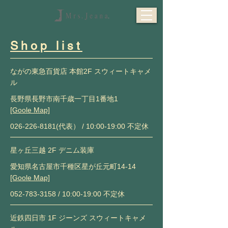
​Shop list
ながの東急百貨店 本館2F スウィートキャメ
ル
長野県長野市南千歳一丁目1番地1
[Goole Map]
026-226-8181
(代表） / 10:00-19:00 不定休
星ヶ丘三越 2F デニム装庫
愛知県名古屋市千種区星が丘元町14-14
[Goole Map]
052-783-3158
/ 10:00-19:00 不定休
近鉄四日市 1F ジーンズ スウィートキャメ